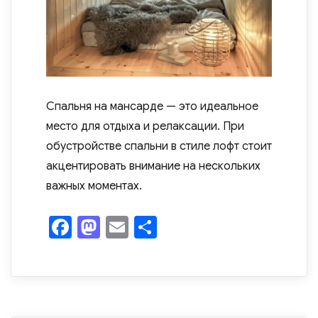
Спальня на мансарде — это идеальное
место для отдыха и релаксации. При
обустройстве спальни в стиле лофт стоит
акцентировать внимание на нескольких
важных моментах.
F
M
E
О
a
as
m
т
c
to
ail
п
e
d
р