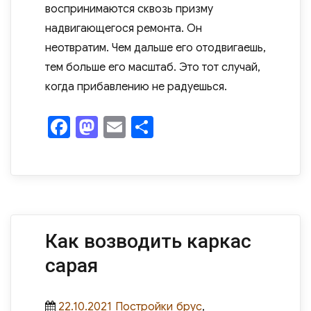
воспринимаются сквозь призму
надвигающегося ремонта. Он
неотвратим. Чем дальше его отодвигаешь,
тем больше его масштаб. Это тот случай,
когда прибавлению не радуешься.
F
M
E
О
a
as
m
т
c
to
ail
п
e
d
р
b
o
а
o
n
в
Как возводить каркас
o
и
сарая
k
ть
Posted
Categories
Tags
22.10.2021
Постройки
брус
,