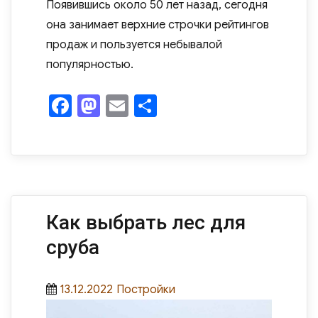
Появившись около 50 лет назад, сегодня
она занимает верхние строчки рейтингов
продаж и пользуется небывалой
популярностью.
F
M
E
О
a
as
m
т
c
to
ail
п
e
d
р
b
o
а
o
n
в
Как выбрать лес для
o
и
сруба
k
ть
Posted
Categories
13.12.2022
Постройки
on