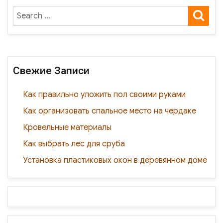
c
to
ail
п
SE
Search
e
d
р
for:
b
o
а
o
n
в
o
и
Свежие Записи
k
ть
Как правильно уложить пол своими руками
Как организовать спальное место на чердаке
Кровельные материалы
Как выбрать лес для сруба
Установка пластиковых окон в деревянном доме