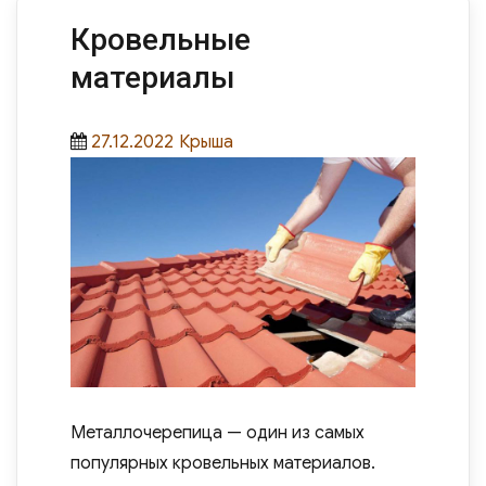
b
o
а
o
n
в
Кровельные
o
и
материалы
k
ть
Posted
Categories
27.12.2022
Крыша
on
Металлочерепица — один из самых
популярных кровельных материалов.