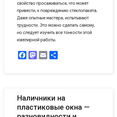
свойство просаживаться, что может
привести, к повреждению стеклопакета.
Даже опытные мастера, испытывают
трудности. Это можно сделать самому,
но следует изучить все тонкости этой
ювелирной работы.
F
M
E
О
a
as
m
т
c
to
ail
п
e
d
р
b
o
а
o
n
в
Наличники на
o
и
пластиковые окна —
k
ть
разновидности и