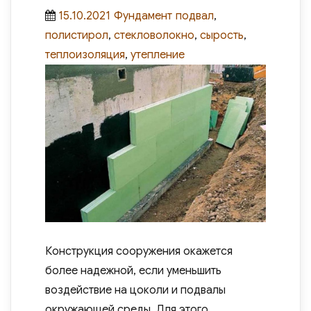
Posted
Categories
Tags
15.10.2021
Фундамент
подвал
,
on
полистирол
,
стекловолокно
,
сырость
,
теплоизоляция
,
утепление
Конструкция сооружения окажется
более надежной, если уменьшить
воздействие на цоколи и подвалы
окружающей среды. Для этого