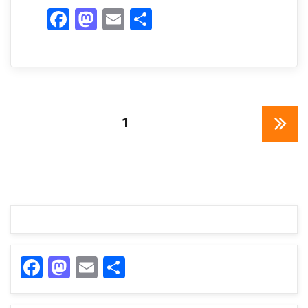
F
M
E
О
a
as
m
т
c
to
ail
п
e
d
р
b
o
а
Пагинация
PAGE
1
o
n
в
o
и
NEXT
записей
PAGE
k
ть
F
M
E
О
a
as
m
т