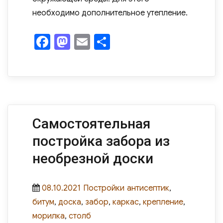
необходимо дополнительное утепление.
F
M
E
О
a
as
m
т
c
to
ail
п
e
d
р
b
o
а
o
n
в
Самостоятельная
o
и
постройка забора из
k
ть
необрезной доски
Posted
Categories
Tags
08.10.2021
Постройки
антисептик
,
on
битум
,
доска
,
забор
,
каркас
,
крепление
,
морилка
,
столб