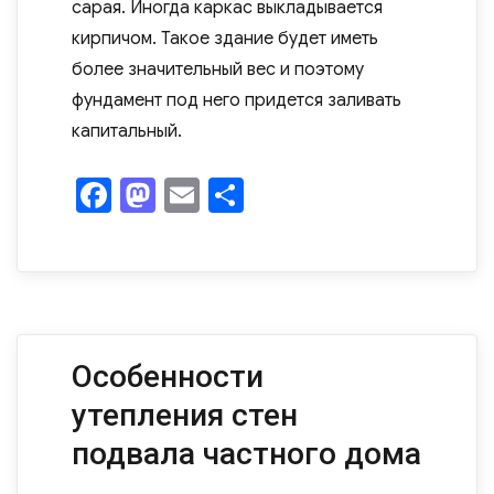
сарая. Иногда каркас выкладывается
кирпичом. Такое здание будет иметь
более значительный вес и поэтому
фундамент под него придется заливать
капитальный.
F
M
E
О
a
as
m
т
c
to
ail
п
e
d
р
b
o
а
o
n
в
Особенности
o
и
утепления стен
k
ть
подвала частного дома