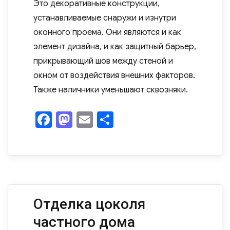
Это декоративные конструкции,
устанавливаемые снаружи и изнутри
оконного проема. Они являются и как
элемент дизайна, и как защитный барьер,
прикрывающий шов между стеной и
окном от воздействия внешних факторов.
Также наличники уменьшают сквозняки.
F
M
E
О
a
as
m
т
c
to
ail
п
e
d
р
b
o
а
o
n
в
Отделка цоколя
o
и
частного дома