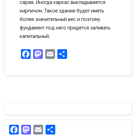
сарая. Иногда каркас выкладывается
кирпичом. Такое здание будет иметь
более значительный вес и поэтому
фундамент под него придется заливать
капитальный.
F
M
E
О
a
as
m
т
c
to
ail
п
e
d
р
b
o
а
o
n
в
o
и
k
ть
F
M
E
О