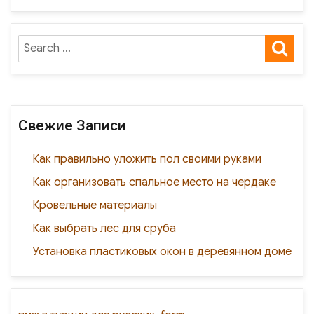
a
as
m
т
c
to
ail
п
SE
Search
e
d
р
for:
b
o
а
o
n
в
o
и
Свежие Записи
k
ть
Как правильно уложить пол своими руками
Как организовать спальное место на чердаке
Кровельные материалы
Как выбрать лес для сруба
Установка пластиковых окон в деревянном доме