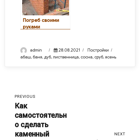
Погреб своими
руками
Author
Posted
Categories
Tags
admin
28.08.2021
Постройки
on
абаш
,
баня
,
дуб
,
лиственница
,
сосна
,
сруб
,
ясень
Навигация
PREVIOUS
по
Как
Previous
самостоятельн
post:
записям
о сделать
каменный
NEXT