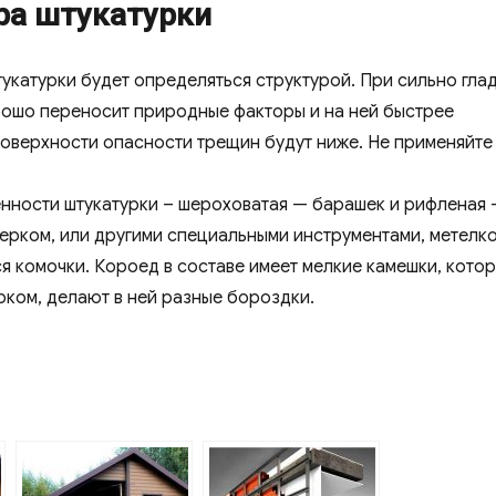
ра штукатурки
укатурки будет определяться структурой. При сильно гла
орошо переносит природные факторы и на ней быстрее
оверхности опасности трещин будут ниже. Не применяйте
енности штукатурки – шероховатая — барашек и рифленая
терком, или другими специальными инструментами, метелк
ся комочки. Короед в составе имеет мелкие камешки, котор
рком, делают в ней разные бороздки.