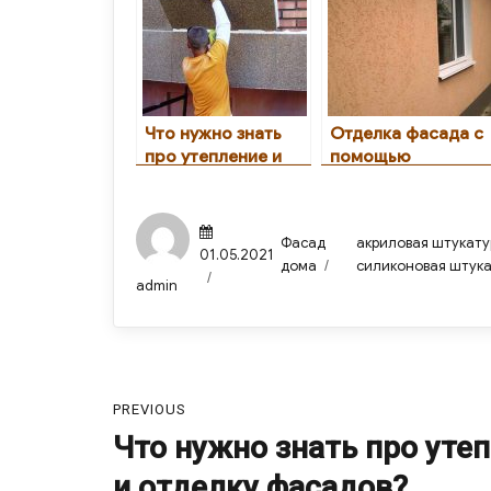
b
o
а
o
n
в
o
и
k
ть
Что нужно знать
Отделка фасада с
про утепление и
помощью
отделку фасадов?
технологии
«мокрой
штукатурки»
Posted
Categories
Tags
Фасад
акриловая штукату
on
01.05.2021
дома
силиконовая штук
Author
admin
Навигация
PREVIOUS
по
Что нужно знать про уте
Previous
post:
записям
и отделку фасадов?