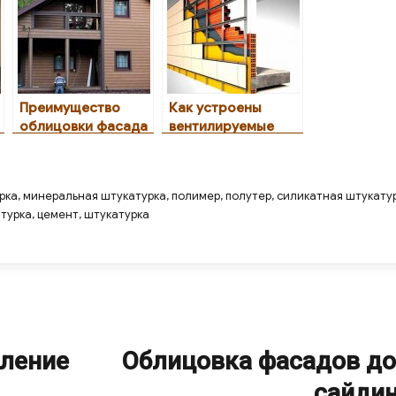
Преимущество
Как устроены
облицовки фасада
вентилируемые
из ДПК
фасады?
рка
,
минеральная штукатурка
,
полимер
,
полутер
,
силикатная штукату
атурка
,
цемент
,
штукатурка
пление
Облицовка фасадов д
Next
post:
сайди