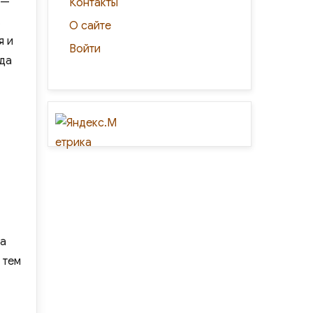
 —
Контакты
.
О сайте
я и
Войти
ада
ка
 тем