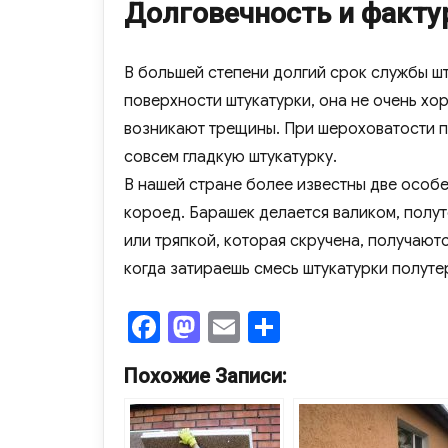
Долговечность и факту
В большей степени долгий срок службы шт
поверхности штукатурки, она не очень х
возникают трещины. При шероховатости п
совсем гладкую штукатурку.
В нашей стране более известны две особ
короед. Барашек делается валиком, полу
или тряпкой, которая скручена, получают
когда затираешь смесь штукатурки полуте
F
M
E
О
a
as
m
т
Похожие Записи:
c
to
ail
п
e
d
р