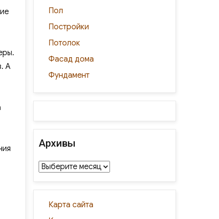
Пол
ние
Постройки
Потолок
еры.
Фасад дома
. А
Фундамент
а
Архивы
ния
Архивы
Карта сайта