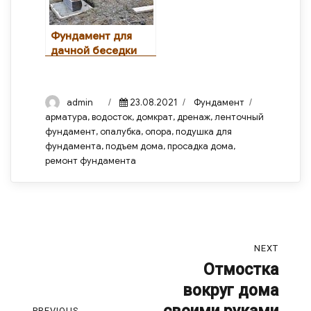
Фундамент для
дачной беседки
Author
Posted
Categories
Tags
admin
23.08.2021
Фундамент
on
арматура
,
водосток
,
домкрат
,
дренаж
,
ленточный
фундамент
,
опалубка
,
опора
,
подушка для
фундамента
,
подъем дома
,
просадка дома
,
ремонт фундамента
Навигация
NEXT
по
Отмостка
Next
вокруг дома
post:
записям
PREVIOUS