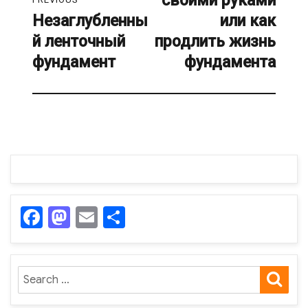
своими руками
Незаглубленны
или как
Previous
й ленточный
продлить жизнь
post:
фундамент
фундамента
F
M
E
О
a
as
m
т
c
to
ail
п
SE
Search
e
d
р
for:
b
o
а